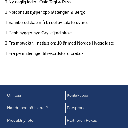
Ny daglig leder i Oslo Tegl & Puss
Norconsult kjøper opp Østengen & Bergo
Vannberedskap må bli del av totalforsvaret
Peab bygger nye Gryllefjord skole
Fra motvekt til institusjon: 10 år med Norges Hyggeligste
Fra permitteringer til rekordstor ordrebok
Om oss
Kontakt oss
Har du noe på hjertet?
Forsprang
Produktnyheter
Partnere i Fokus