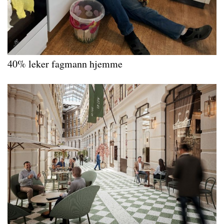
40% leker fagmann hjemme