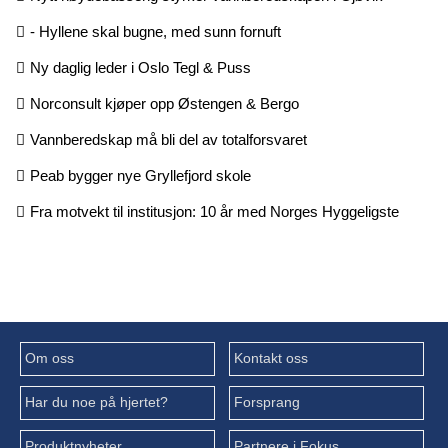
- Hyllene skal bugne, med sunn fornuft
Ny daglig leder i Oslo Tegl & Puss
Norconsult kjøper opp Østengen & Bergo
Vannberedskap må bli del av totalforsvaret
Peab bygger nye Gryllefjord skole
Fra motvekt til institusjon: 10 år med Norges Hyggeligste
Om oss
Kontakt oss
Har du noe på hjertet?
Forsprang
Produktnyheter
Partnere i Fokus