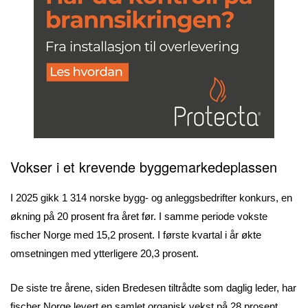
Vokser i et krevende byggemarkedeplassen
I 2025 gikk 1 314 norske bygg- og anleggsbedrifter konkurs, en
økning på 20 prosent fra året før. I samme periode vokste
fischer Norge med 15,2 prosent. I første kvartal i år økte
omsetningen med ytterligere 20,3 prosent.
De siste tre årene, siden Bredesen tiltrådte som daglig leder, har
fischer Norge levert en samlet organisk vekst på 28 prosent,