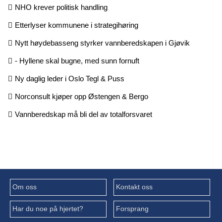
NHO krever politisk handling
Etterlyser kommunene i strategihøring
Nytt høydebasseng styrker vannberedskapen i Gjøvik
- Hyllene skal bugne, med sunn fornuft
Ny daglig leder i Oslo Tegl & Puss
Norconsult kjøper opp Østengen & Bergo
Vannberedskap må bli del av totalforsvaret
Om oss
Kontakt oss
Har du noe på hjertet?
Forsprang