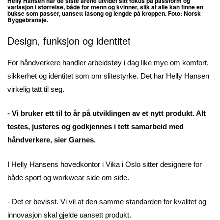
Helly Hansen har de siste årene utvidet sitt fokus på passform og
variasjon i størrelse, både for menn og kvinner, slik at alle kan finne en
bukse som passer, uansett fasong og lengde på kroppen. Foto: Norsk
Byggebransje.
Design, funksjon og identitet
For håndverkere handler arbeidstøy i dag like mye om komfort,
sikkerhet og identitet som om slitestyrke. Det har Helly Hansen
virkelig tatt til seg.
- Vi bruker ett til to år på utviklingen av et nytt produkt. Alt
testes, justeres og godkjennes i tett samarbeid med
håndverkere, sier Garnes.
I Helly Hansens hovedkontor i Vika i Oslo sitter designere for
både sport og workwear side om side.
- Det er bevisst. Vi vil at den samme standarden for kvalitet og
innovasjon skal gjelde uansett produkt.