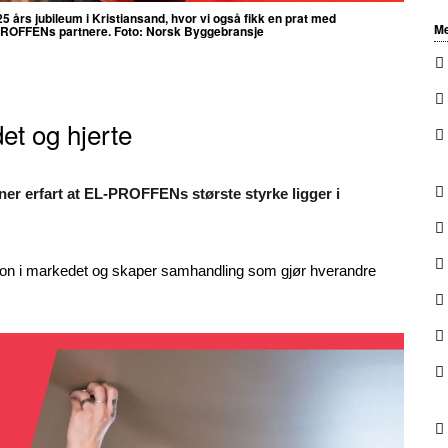
 års jubileum i Kristiansand, hvor vi også fikk en prat med
Me
L-PROFFENs partnere. Foto: Norsk Byggebransje
t og hjerte
er erfart at EL-PROFFENs største styrke ligger i
jon i markedet og skaper samhandling som gjør hverandre