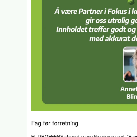
Fag før forretning
EL-PROFFENS slagord kunne like gjerne vært: “Faget 