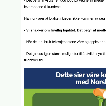
- Det betyr at vi gjør en god jobb på vegne av medl
leveransene til kundene.
Han forklarer at lojalitet i kjeden ikke kommer av seg 
- Vi snakker om frivillig lojalitet. Det betyr at me
- Når de tar i bruk fellestjenestene våre og opplever at 
- Det gir oss igjen større muligheter til å utvikle 
til enhver tid.