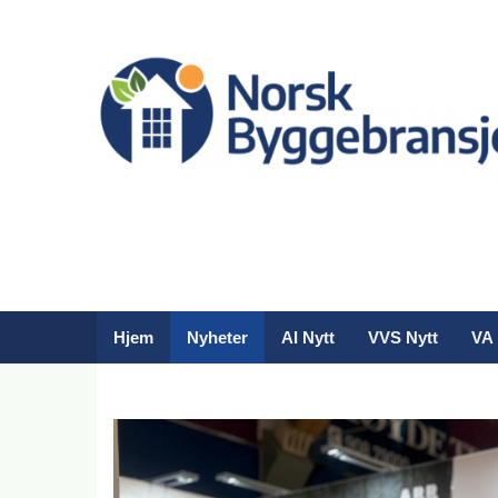
Hjem
Nyheter
AI Nytt
VVS Nytt
VA 