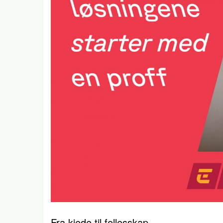
Fra kjede til fellesskap