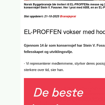
Norsk Byggebransje ble invitert til EL-PROFFENs messe og 25
konsernsjef Stein V. Fossner. Her i prat med ABB, en av E
Sist oppdatert: 21-10-2025
Bransjeprat
EL-PROFFEN vokser med hode
Gjennom 14 år som konsernsjef har Stein V. Fossn
fellesskapet og utviklingsvilje.
- Vi representerer medlemmene, styrker deres posis
sterkere over tid, sier han.