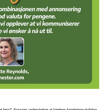
først”. Fossner understreker at kjedens forretningsutvikling