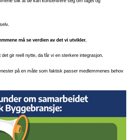
emmene slik at de kan konsentrere seg om faget og
selv.
dlemmene må se verdien av det vi utvikler.
det gir reell nytte, da får vi en sterkere integrasjon.
nye tjenester på en måte som faktisk passer medlemmenes behov