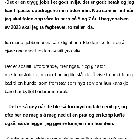
-Det er en trygg jobb i et godt miljø, det er godt betalt og jeg
kan tilpasse oppdragene inn i tiden min. Noe som er fint når
jeg skal følge opp våre to barn på 5 og 7 år. I begynnelsen
av 2023 skal jeg ta fagbrevet, forteller Ida.
Ida sier at jobben føles så riktig at hun ikke kan se for seg å
gjøre noe annet resten av sitt yrkesliv.
Det er sosialt, utfordrende, meningsfullt og gir stor
mestringsfølelse, mener hun og lite slår det å vise frem et ferdig
bad til en kunde, som fremstår som nytt selv om hun kanskje
bare har byttet baderomsmøbler.
– Det er så gøy når de blir så fornøyd og takknemlige, og
ofte ber de meg slå meg ned til en prat og en kopp kaffe
også, så da legger jeg gjerne lunsjen min hos dem.
-Særlig mange eldre er mye alene og setter stor pris på besøk.