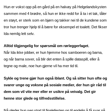
Hun er vokst opp på en gård på en halvøy på Helgelandskysten
sammen med 4 brødre, så hun er ikke redd for å ta i et tak, tåler
en støyt, er sterk som en bjørn og takker nei til de kundene som
tror hun trenger hjelp til å bære for eksempel et toalett. Det fikser
Ida nemlig lett selv.
Alltid tilgjengelig for spørsmål om rørleggerfaget.
Når Ida ikke jobber, er hun hjemme hos samboeren og barna,
og når barna sover, så blir det enten å spille dataspill, eller å
tegne og male, noe hun gjerne vil ha mer tid til.
Sykle og trene gjør hun også iblant. Og så sitter hun ofte og
svarer unge og voksne på sosiale medier, der hun gir råd til
dem som vil vite mer eller er usikre på veivalg. Det gir
henne stor glede og tilfredsstillelse.
Nå gleder hun seg stort til finalefesten og til endelig å få svar på