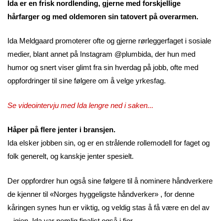
Ida er en frisk nordlending, gjerne med forskjellige
hårfarger og med oldemoren sin tatovert på overarmen.
Ida Meldgaard promoterer ofte og gjerne rørleggerfaget i sosiale
medier, blant annet på Instagram @plumbida, der hun med
humor og snert viser glimt fra sin hverdag på jobb, ofte med
oppfordringer til sine følgere om å velge yrkesfag.
Se videointervju med Ida lengre ned i saken...
Håper på flere jenter i bransjen.
Ida elsker jobben sin, og er en strålende rollemodell for faget og
folk generelt, og kanskje jenter spesielt.
Der oppfordrer hun også sine følgere til å nominere håndverkere
de kjenner til «Norges hyggeligste håndverker» , for denne
kåringen synes hun er viktig, og veldig stas å få være en del av
– igjen. Ida var nemlig finalist også i fjor.