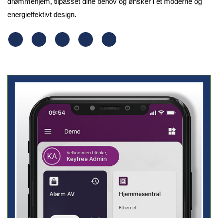
drømmehjem, tilpasset dine behov og ønsker i et moderne og
energieffektivt design.