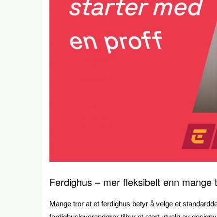
Ferdighus – mer fleksibelt enn mange t
Mange tror at et ferdighus betyr å velge et standard
ferdighusleverandører tilbyr et stort utvalg av design