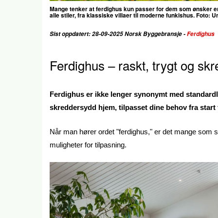
Mange tenker at ferdighus kun passer for dem som ønsker en
alle stiler, fra klassiske villaer til moderne funkishus. Foto: 
Sist oppdatert: 28-09-2025 Norsk Byggebransje -
Ferdighus
Ferdighus – raskt, trygt og sk
Ferdighus er ikke lenger synonymt med standardlø
skreddersydd hjem, tilpasset dine behov fra start ti
Når man hører ordet "ferdighus," er det mange som se
muligheter for tilpasning.