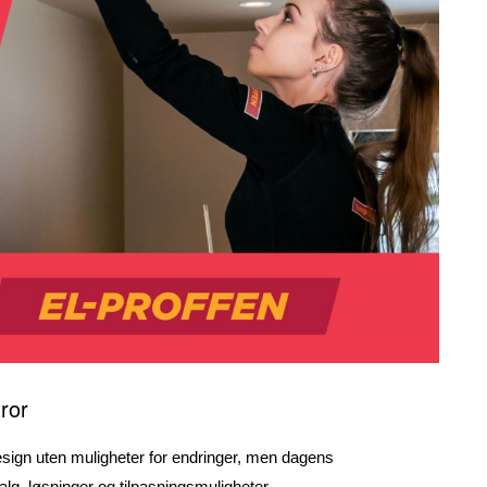
ror
design uten muligheter for endringer, men dagens
valg, løsninger og tilpasningsmuligheter.