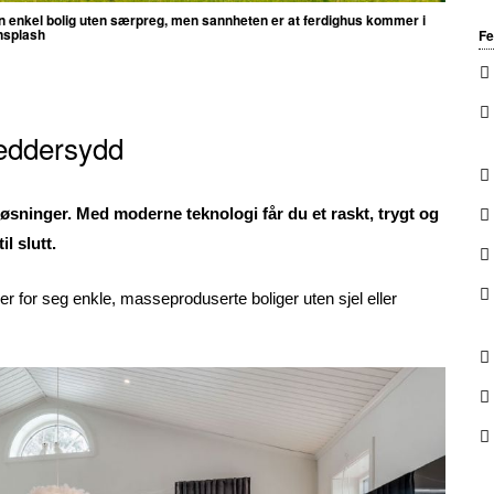
 enkel bolig uten særpreg, men sannheten er at ferdighus kommer i
Unsplash
Fe
reddersydd
sninger. Med moderne teknologi får du et raskt, trygt og
l slutt.
r for seg enkle, masseproduserte boliger uten sjel eller