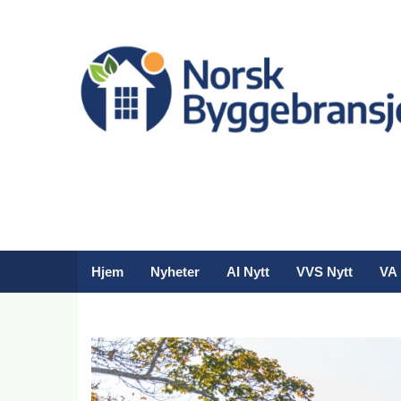
Hjem
Nyheter
AI Nytt
VVS Nytt
VA 