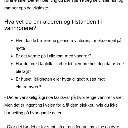
rørene sine. Det er noen ting du bør spørre deg selv, sier hun og
ramser opp de viktigste.
Hva vet du om alderen og tilstanden til
vannrørene?
Hvor kalde blir rørene gjennom vinteren, for eksempel på
hytta?
Er det varme på i alle rom med vannrør?
Har du brukt fagfolk til arbeidet hjemme hos deg da rørene
ble lagt?
Er huset, leiligheten eller hytta di godt rustet mot
ekstremvær?
- Det er vanskelig å gi noe fasitsvar på hvor lenge vannrør varer.
Men det er ingenting i veien for å få dem sjekket, hvis du ikke
har peiling på hvor gamle de er.
- Gjør det før det er for sent, så er du i forkant av kjipe og dyre