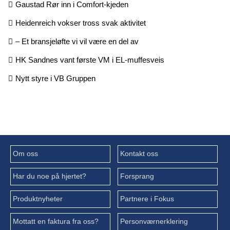
Gaustad Rør inn i Comfort-kjeden
Heidenreich vokser tross svak aktivitet
– Et bransjeløfte vi vil være en del av
HK Sandnes vant første VM i EL-muffesveis
Nytt styre i VB Gruppen
Om oss
Kontakt oss
Har du noe på hjertet?
Forsprang
Produktnyheter
Partnere i Fokus
Mottatt en faktura fra oss?
Personværnerklering