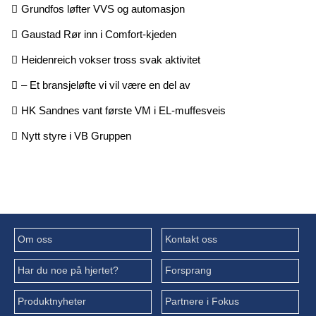
Grundfos løfter VVS og automasjon
Gaustad Rør inn i Comfort-kjeden
Heidenreich vokser tross svak aktivitet
– Et bransjeløfte vi vil være en del av
HK Sandnes vant første VM i EL-muffesveis
Nytt styre i VB Gruppen
Om oss
Kontakt oss
Har du noe på hjertet?
Forsprang
Produktnyheter
Partnere i Fokus