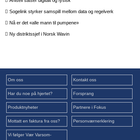
Ahlsell satser digitalt og fysisk
Sogelink styrker samspill mellom data og regelverk
Nå er det «alle mann til pumpene»
Ny distriktssjef i Norsk Wavin
Om oss
Kontakt oss
Har du noe på hjertet?
Forsprang
Produktnyheter
Partnere i Fokus
Mottatt en faktura fra oss?
Personværnerklering
Vi følger Vær Varsom-