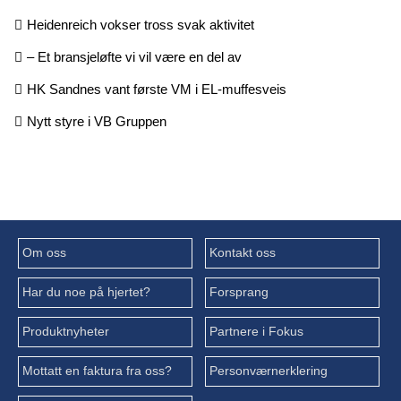
Heidenreich vokser tross svak aktivitet
– Et bransjeløfte vi vil være en del av
HK Sandnes vant første VM i EL-muffesveis
Nytt styre i VB Gruppen
Om oss
Kontakt oss
Har du noe på hjertet?
Forsprang
Produktnyheter
Partnere i Fokus
Mottatt en faktura fra oss?
Personværnerklering