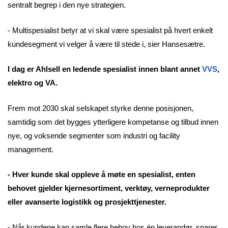
sentralt begrep i den nye strategien.
- Multispesialist betyr at vi skal være spesialist på hvert enkelt
kundesegment vi velger å være til stede i, sier Hansesætre.
I dag er Ahlsell en ledende spesialist innen blant annet
VVS
,
elektro og VA.
Frem mot 2030 skal selskapet styrke denne posisjonen,
samtidig som det bygges ytterligere kompetanse og tilbud innen
nye, og voksende segmenter som industri og facility
management.
- Hver kunde skal oppleve å møte en spesialist, enten
behovet gjelder kjernesortiment, verktøy, verneprodukter
eller avanserte logistikk og prosjekttjenester.
- Når kundene kan samle flere behov hos én leverandør, sparer