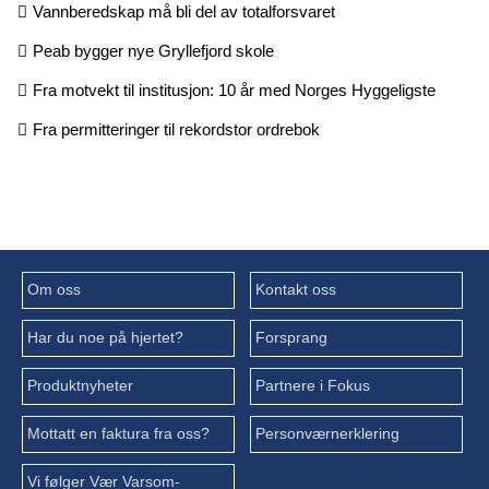
Vannberedskap må bli del av totalforsvaret
Peab bygger nye Gryllefjord skole
Fra motvekt til institusjon: 10 år med Norges Hyggeligste
Fra permitteringer til rekordstor ordrebok
Om oss
Kontakt oss
Har du noe på hjertet?
Forsprang
Produktnyheter
Partnere i Fokus
Mottatt en faktura fra oss?
Personværnerklering
Vi følger Vær Varsom-