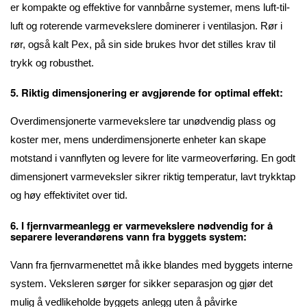
er kompakte og effektive for vannbårne systemer, mens luft-til-
luft og roterende varmevekslere dominerer i ventilasjon. Rør i
rør, også kalt Pex, på sin side brukes hvor det stilles krav til
trykk og robusthet.
5. Riktig dimensjonering er avgjørende for optimal effekt:
Overdimensjonerte varmevekslere tar unødvendig plass og
koster mer, mens underdimensjonerte enheter kan skape
motstand i vannflyten og levere for lite varmeoverføring. En godt
dimensjonert varmeveksler sikrer riktig temperatur, lavt trykktap
og høy effektivitet over tid.
6. I fjernvarmeanlegg er varmevekslere nødvendig for å
separere leverandørens vann fra byggets system:
Vann fra fjernvarmenettet må ikke blandes med byggets interne
system. Veksleren sørger for sikker separasjon og gjør det
mulig å vedlikeholde byggets anlegg uten å påvirke