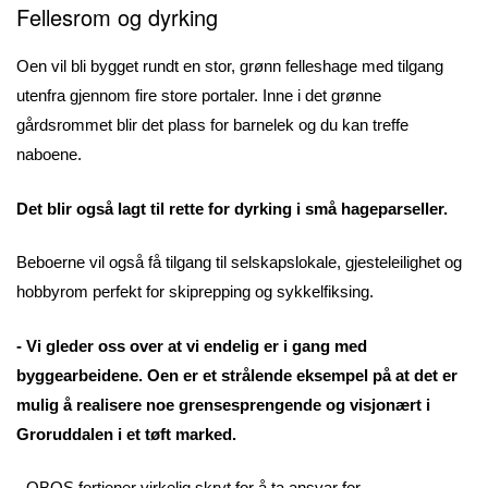
Fellesrom og dyrking
Oen vil bli bygget rundt en stor, grønn felleshage med tilgang
utenfra gjennom fire store portaler. Inne i det grønne
gårdsrommet blir det plass for barnelek og du kan treffe
naboene.
Det blir også lagt til rette for dyrking i små hageparseller.
Beboerne vil også få tilgang til selskapslokale, gjesteleilighet og
hobbyrom perfekt for skiprepping og sykkelfiksing.
- Vi gleder oss over at vi endelig er i gang med
byggearbeidene. Oen er et strålende eksempel på at det er
mulig å realisere noe grensesprengende og visjonært i
Groruddalen i et tøft marked.
- OBOS fortjener virkelig skryt for å ta ansvar for