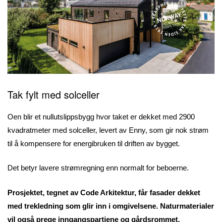
Tak fylt med solceller
Oen blir et nullutslippsbygg hvor taket er dekket med 2900
kvadratmeter med solceller, levert av Enny, som gir nok strøm
til å kompensere for energibruken til driften av bygget.
Det betyr lavere strømregning enn normalt for beboerne.
Prosjektet, tegnet av Code Arkitektur, får fasader dekket
med trekledning som glir inn i omgivelsene. Naturmaterialer
vil også prege inngangspartiene og gårdsrommet.