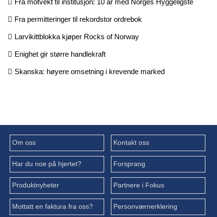
Fra motvekt til institusjon: 10 år med Norges Hyggeligste
Fra permitteringer til rekordstor ordrebok
Larvikittblokka kjøper Rocks of Norway
Enighet gir større handlekraft
Skanska: høyere omsetning i krevende marked
Om oss
Kontakt oss
Har du noe på hjertet?
Forsprang
Produktnyheter
Partnere i Fokus
Mottatt en faktura fra oss?
Personværnerklering