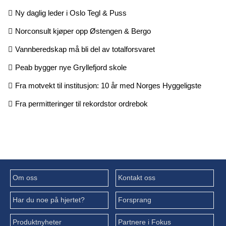
Ny daglig leder i Oslo Tegl & Puss
Norconsult kjøper opp Østengen & Bergo
Vannberedskap må bli del av totalforsvaret
Peab bygger nye Gryllefjord skole
Fra motvekt til institusjon: 10 år med Norges Hyggeligste
Fra permitteringer til rekordstor ordrebok
Om oss
Kontakt oss
Har du noe på hjertet?
Forsprang
Produktnyheter
Partnere i Fokus