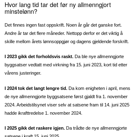
Hvor lang tid tar det før ny allmenngjort
minstelønn?
Det finnes ingen fast oppskrift. Noen år går det ganske fort.
Andre år tar det flere måneder. Nettopp derfor er det viktig å
skille mellom årets lønnsoppgjør og dagens gjeldende forskrift.
I 2023 gikk det forholdsvis raskt.
Da ble nye allmenngjorte
byggsatser vedtatt med virkning fra 15. juni 2023, kort tid etter
vårens justeringer.
I 2024 tok det langt lengre tid.
Da kom enigheten i april, mens
de nye allmenngjorte byggsatsene først gjaldt fra 1. november
2024. Arbeidstilsynet viser selv at satsene fram til 14. juni 2025
hadde ikrafttredelse 1. november 2024.
I 2025 gikk det raskere igjen.
Da trådte de nye allmenngjorte
satsene i kraft 15. juni 2025.