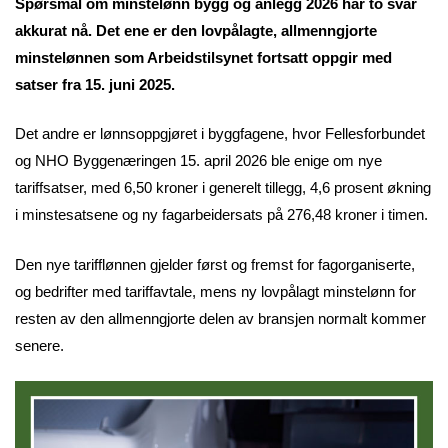
Spørsmål om minstelønn bygg og anlegg 2026 har to svar
akkurat nå. Det ene er den lovpålagte, allmenngjorte
minstelønnen som Arbeidstilsynet fortsatt oppgir med
satser fra 15. juni 2025.
Det andre er lønnsoppgjøret i byggfagene, hvor Fellesforbundet
og NHO Byggenæringen 15. april 2026 ble enige om nye
tariffsatser, med 6,50 kroner i generelt tillegg, 4,6 prosent økning
i minstesatsene og ny fagarbeidersats på 276,48 kroner i timen.
Den nye tarifflønnen gjelder først og fremst for fagorganiserte,
og bedrifter med tariffavtale, mens ny lovpålagt minstelønn for
resten av den allmenngjorte delen av bransjen normalt kommer
senere.