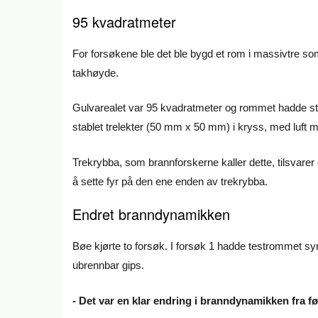
95 kvadratmeter
For forsøkene ble det ble bygd et rom i massivtre so
takhøyde.
Gulvarealet var 95 kvadratmeter og rommet hadde sto
stablet trelekter (50 mm x 50 mm) i kryss, med luft 
Trekrybba, som brannforskerne kaller dette, tilsvarer
å sette fyr på den ene enden av trekrybba.
Endret branndynamikken
Bøe kjørte to forsøk. I forsøk 1 hadde testrommet s
ubrennbar gips.
- Det var en klar endring i branndynamikken fra før