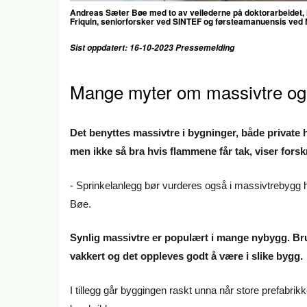
Andreas Sæter Bøe med to av veilederne på doktorarbeidet,
Friquin, seniorforsker ved SINTEF og førsteamanuensis ve
Sist oppdatert: 16-10-2023 Pressemelding
Mange myter om massivtre og
Det benyttes massivtre i bygninger, både private h
men ikke så bra hvis flammene får tak, viser fors
- Sprinkelanlegg bør vurderes også i massivtrebygg 
Bøe.
Synlig massivtre er populært i mange nybygg. Bruk
vakkert og det oppleves godt å være i slike bygg.
I tillegg går byggingen raskt unna når store prefabri