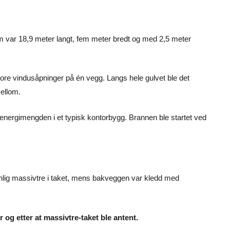
m var 18,9 meter langt, fem meter bredt og med 2,5 meter
re vindusåpninger på én vegg. Langs hele gulvet ble det
mellom.
 energimengden i et typisk kontorbygg. Brannen ble startet ved
ynlig massivtre i taket, mens bakveggen var kledd med
 og etter at massivtre-taket ble antent.