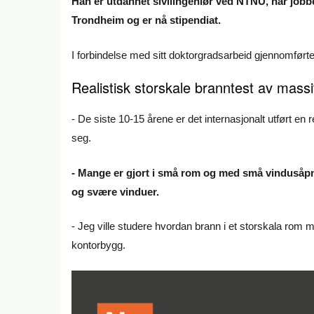
Han er utdannet sivilingeniør ved NTNU, har jobb
Trondheim og er nå stipendiat.
I forbindelse med sitt doktorgradsarbeid gjennomfør
Realistisk storskale branntest av massi
- De siste 10-15 årene er det internasjonalt utført en
seg.
- Mange er gjort i små rom og med små vindusåpn
og svære vinduer.
- Jeg ville studere hvordan brann i et storskala rom 
kontorbygg.