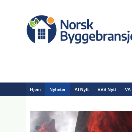
Hjem
Nyheter
AI Nytt
VVS Nytt
VA 