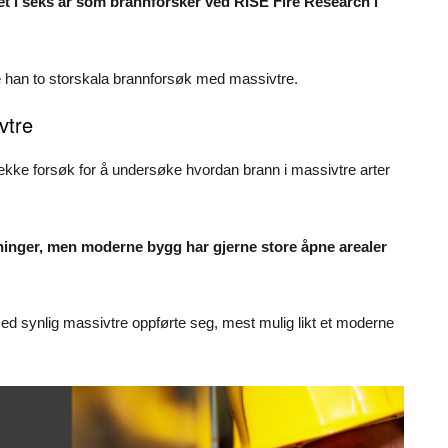
et i seks år som brannforsker ved RISE Fire Research i
te han to storskala brannforsøk med massivtre.
vtre
 rekke forsøk for å undersøke hvordan brann i massivtre arter
inger, men moderne bygg har gjerne store åpne arealer
med synlig massivtre oppførte seg, mest mulig likt et moderne