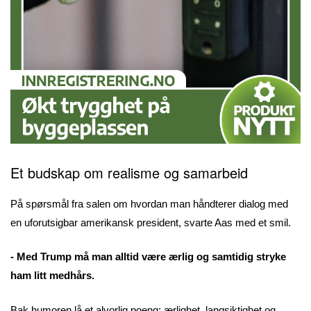
Et budskap om realisme og samarbeid
På spørsmål fra salen om hvordan man håndterer dialog med
en uforutsigbar amerikansk president, svarte Aas med et smil.
- Med Trump må man alltid være ærlig og samtidig stryke
ham litt medhårs.
Bak humoren lå et alvorlig poeng: ærlighet, langsiktighet og