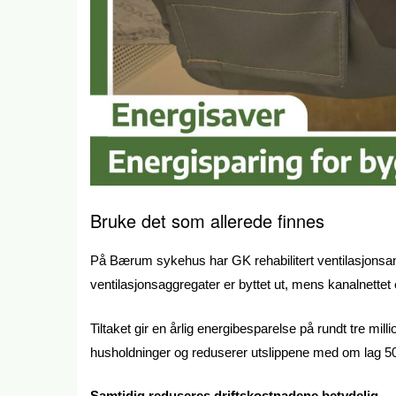
Bruke det som allerede finnes
På Bærum sykehus har GK rehabilitert ventilasjonsanle
ventilasjonsaggregater er byttet ut, mens kanalnettet 
Tiltaket gir en årlig energibesparelse på rundt tre mi
husholdninger og reduserer utslippene med om lag 50
Samtidig reduseres driftskostnadene betydelig.