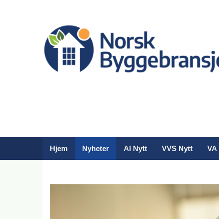
Hjem
Nyheter
AI Nytt
VVS Nytt
VA 