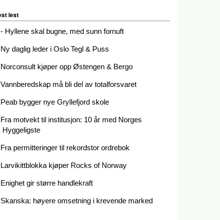
st lest
- Hyllene skal bugne, med sunn fornuft
Ny daglig leder i Oslo Tegl & Puss
Norconsult kjøper opp Østengen & Bergo
Vannberedskap må bli del av totalforsvaret
Peab bygger nye Gryllefjord skole
Fra motvekt til institusjon: 10 år med Norges
Hyggeligste
Fra permitteringer til rekordstor ordrebok
Larvikittblokka kjøper Rocks of Norway
Enighet gir større handlekraft
Skanska: høyere omsetning i krevende marked