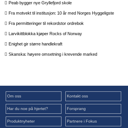
Peab bygger nye Gryllefjord skole
Fra motvekt til institusjon: 10 år med Norges Hyggeligste
Fra permitteringer til rekordstor ordrebok
Larvikittblokka kjøper Rocks of Norway
Enighet gir større handlekraft
Skanska: høyere omsetning i krevende marked
Om oss
Kontakt oss
Har du noe på hjertet?
Forsprang
Produktnyheter
Partnere i Fokus