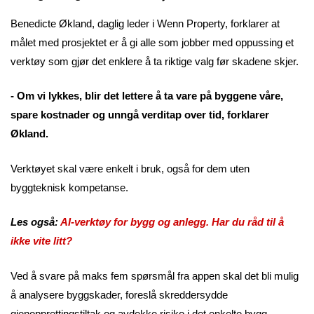
Benedicte Økland, daglig leder i Wenn Property, forklarer at
målet med prosjektet er å gi alle som jobber med oppussing et
verktøy som gjør det enklere å ta riktige valg før skadene skjer.
- Om vi lykkes, blir det lettere å ta vare på byggene våre,
spare kostnader og unngå verditap over tid, forklarer
Økland.
Verktøyet skal være enkelt i bruk, også for dem uten
byggteknisk kompetanse.
Les også:
AI-verktøy for bygg og anlegg. Har du råd til å
ikke vite litt?
Ved å svare på maks fem spørsmål fra appen skal det bli mulig
å analysere byggskader, foreslå skreddersydde
gjenopprettingstiltak og avdekke risiko i det enkelte bygg.