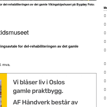
r del-rehabiliteringen av det gamle Vikingskipshuset på Bygdøy Foto:
Me
gtidsmuseet
gsavtale for del-rehabiliteringen av det gamle
l. mva.