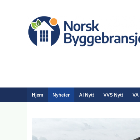
Hjem
Nyheter
AI Nytt
VVS Nytt
VA 