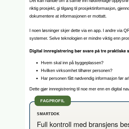
Det kan handle om å samle inn nødvendige opplysninge
riktig prosjekt, gi tilgang til prosjektinformasjon, gj
dokumentere at informasjonen er mottatt.
I noen løsninger skjer dette via en app. I andre via
systemer. Selve teknologien er mindre viktig enn pr
Digital innregistrering bør svare på tre praktiske
Hvem skal inn på byggeplassen?
Hvilken virksomhet tilhører personen?
Har personen fått nødvendig informasjon før arb
Dette gjør innregistrering til noe mer enn en digital na
FAGPROFIL
SMARTDOK
Full kontroll med bransjens be