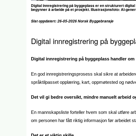
Digital innregistrering på byggeplass er en strukturert digita
begynner å arbeide på et prosjekt. Illustrasjonsfoto: AI-gener
Sist oppdatert: 26-05-2026 Norsk Byggebransje
Digital innregistrering på bygge
Digital innregistrering på byggeplass handler om
En god innregistreringsprosess skal sikre at arbeide
språktilpasset opplæring, kart, oppmøtested og nødve
Det vil gi bedre oversikt, mindre manuelt arbeid 
En mannskapsliste forteller hvem som skal utføre arbe
om personen har fått riktig informasjon før arbeidet st
Det er et viktig skille.