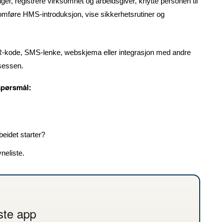
r, registrere virksomhet og arbeidsgiver, knytte personen til
ennomføre HMS-introduksjon, vise sikkerhetsrutiner og
 QR-kode, SMS-lenke, webskjema eller integrasjon med andre
osessen.
 spørsmål:
eidet starter?
vneliste.
ste app