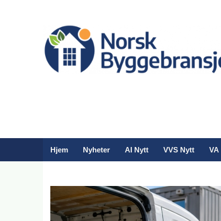
Hjem
Nyheter
AI Nytt
VVS Nytt
VA 