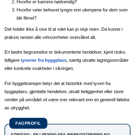
Hvorfor er kamera nødvendig?
Hvorfor veier behovet tyngre enn ulempene for dem som
blir filmet?
Det holder ikke å vise til at «det kan jo skje noe». Da kunne i
praksis nesten alle virksomheter overvåket alt.
En bedre begrunnelse er dokumenterte hendelser, kjent risiko,
tidligere
tyverier fra byggplass
, særlig utsatte lagringsområder
eller konkrete svakheter i sikringen.
For byggebransjen betyr det at historikk med tyveri fra
byggeplass, gjentatte hendelser, utsatt beliggenhet eller store
verdier på området vil være mer relevant enn en generell følelse
av utrygghet.
FAGPROFIL
ADMISSIO - EN LØSNING FRA INNREGISTRERING.NO