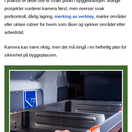
I praksis er dette ofte et svakt punkt i byggebransjen. Mange
prosjekter vurderer kamera først, men overser svak
portkontroll, dårlig lagring,
merking av verktøy
, mørke områder
eller uklare rutiner for hvem som låser og sjekker området etter
arbeidstid.
Kamera kan være riktig, men det må inngå i en helhetlig plan for
sikkerhet på byggeplassen.