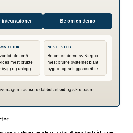
e integrasjoner
Be om en demo
 SMARTDOK
NESTE STEG
r lett det er å
Be om en demo av Norges
Norges mest brukte
mest brukte systemet blant
r bygg og anlegg.
bygge- og anleggsbedrifter.
shverdagen, redusere dobbeltarbeid og sikre bedre
sten
en oversiktsliste over alle som skal utføre arbeid på bygge-