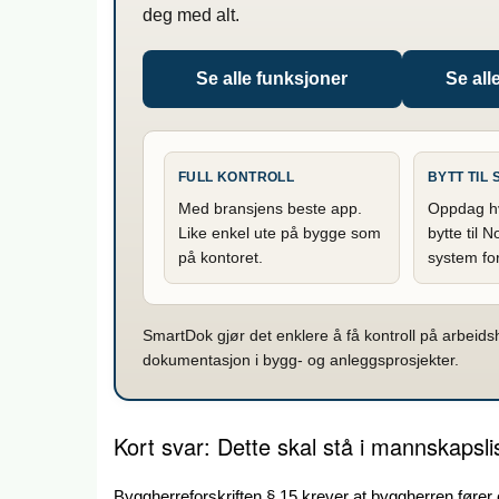
deg med alt.
Se alle funksjoner
Se all
FULL KONTROLL
BYTT TIL
Med bransjens beste app.
Oppdag hvo
Like enkel ute på bygge som
bytte til 
på kontoret.
system fo
SmartDok gjør det enklere å få kontroll på arbeid
dokumentasjon i bygg- og anleggsprosjekter.
Kort svar: Dette skal stå i mannskapsli
Byggherreforskriften § 15 krever at byggherren fører 