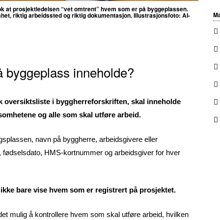
 nok at prosjektledelsen “vet omtrent” hvem som er på byggeplassen.
Ma
mhet, riktig arbeidssted og riktig dokumentasjon. Illustrasjonsfoto: AI-
å byggeplass inneholde?
 oversiktsliste i byggherreforskriften, skal inneholde
omhetene og alle som skal utføre arbeid.
gsplassen, navn på byggherre, arbeidsgivere eller
, fødselsdato, HMS-kortnummer og arbeidsgiver for hver
ke bare vise hvem som er registrert på prosjektet.
t mulig å kontrollere hvem som skal utføre arbeid, hvilken