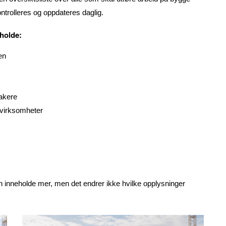
ontrolleres og oppdateres daglig.
eholde:
en
takere
 virksomheter
kan inneholde mer, men det endrer ikke hvilke opplysninger