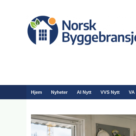
Hjem
Nyheter
AI Nytt
VVS Nytt
VA 