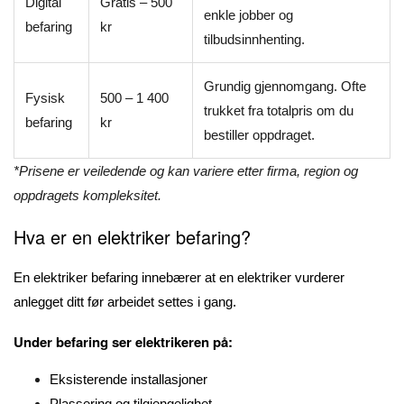
Digital
Gratis – 500
enkle jobber og
befaring
kr
tilbudsinnhenting.
Grundig gjennomgang. Ofte
Fysisk
500 – 1 400
trukket fra totalpris om du
befaring
kr
bestiller oppdraget.
*Prisene er veiledende og kan variere etter firma, region og
oppdragets kompleksitet.
Hva er en elektriker befaring?
En elektriker befaring innebærer at en elektriker vurderer
anlegget ditt før arbeidet settes i gang.
Under befaring ser elektrikeren på:
Eksisterende installasjoner
Plassering og tilgjengelighet