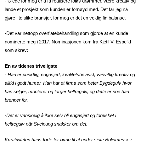
- Glede for meg er å få realisere folks drømmer, være kreativ og
lande et prosjekt som kunden er fornøyd med. Det får jeg nå
gjøre i to ulike bransjer, for meg er det en veldig fin balanse.
-Det var nettopp overflatebehandling som gjorde at en kunde
nominerte meg i 2017. Nominasjonen kom fra Kjetil V. Espelid
som skrev:
En av tidenes triveligste
- Han er punktlig, engasjert, kvalitetsbevisst, vanvittig kreativ og
alltid i godt humør. Han har et firma som heter Bygdegulv hvor
han selger, monterer og farger heltregulv, og dette er noe han
brenner for.
-Det er vanskelig å ikke selv bli engasjert og forelsket i
heltregulv når Sveinung snakker om det.
Kreativiteten hans førte for øvrig til at under siste Boligmesse i