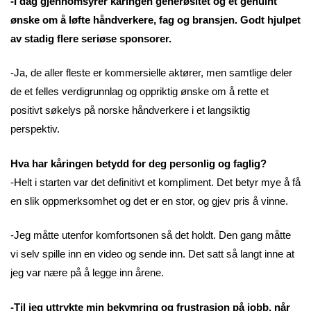
-I dag gjennomsyrer kåringen generøsitet og et genuint
ønske om å løfte håndverkere, fag og bransjen. Godt hjulpet
av stadig flere seriøse sponsorer.
-Ja, de aller fleste er kommersielle aktører, men samtlige deler
de et felles verdigrunnlag og oppriktig ønske om å rette et
positivt søkelys på norske håndverkere i et langsiktig
perspektiv.
Hva har kåringen betydd for deg personlig og faglig?
-Helt i starten var det definitivt et kompliment. Det betyr mye å få
en slik oppmerksomhet og det er en stor, og gjev pris å vinne.
-Jeg måtte utenfor komfortsonen så det holdt. Den gang måtte
vi selv spille inn en video og sende inn. Det satt så langt inne at
jeg var nære på å legge inn årene.
-Til jeg uttrykte min bekymring og frustrasjon på jobb, når