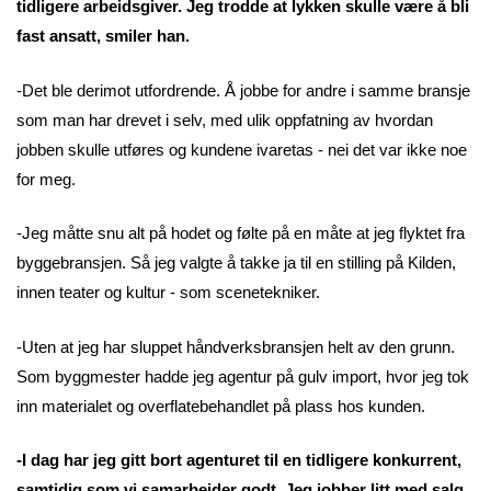
tidligere arbeidsgiver. Jeg trodde at lykken skulle være å bli
fast ansatt, smiler han.
-Det ble derimot utfordrende. Å jobbe for andre i samme bransje
som man har drevet i selv, med ulik oppfatning av hvordan
jobben skulle utføres og kundene ivaretas - nei det var ikke noe
for meg.
-Jeg måtte snu alt på hodet og følte på en måte at jeg flyktet fra
byggebransjen. Så jeg valgte å takke ja til en stilling på Kilden,
innen teater og kultur - som scenetekniker.
-Uten at jeg har sluppet håndverksbransjen helt av den grunn.
Som byggmester hadde jeg agentur på gulv import, hvor jeg tok
inn materialet og overflatebehandlet på plass hos kunden.
-I dag har jeg gitt bort agenturet til en tidligere konkurrent,
samtidig som vi samarbeider godt. Jeg jobber litt med salg,