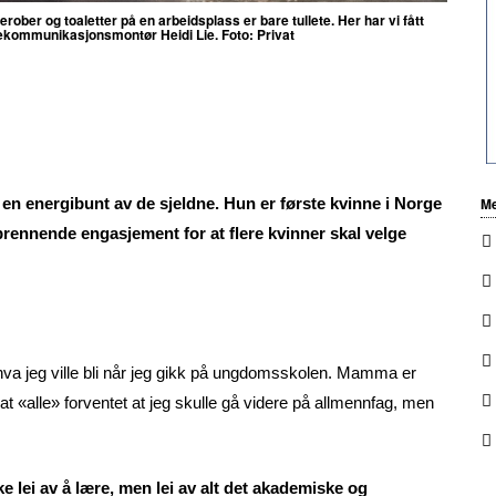
erober og toaletter på en arbeidsplass er bare tullete. Her har vi fått
elekommunikasjonsmontør Heidi Lie. Foto: Privat
Me
n energibunt av de sjeldne. Hun er første kvinne i Norge
ennende engasjement for at flere kvinner skal velge
å hva jeg ville bli når jeg gikk på ungdomsskolen. Mamma er
t «alle» forventet at jeg skulle gå videre på allmennfag, men
kke lei av å lære, men lei av alt det akademiske og