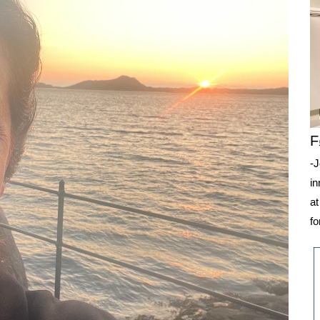
F
-J
in
at
fo