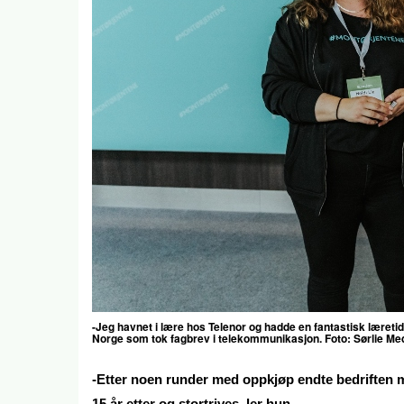
-Jeg havnet i lære hos Telenor og hadde en fantastisk læretid
Norge som tok fagbrev i telekommunikasjon. Foto:
Sørlie Me
-Etter noen runder med oppkjøp endte bedriften min
15 år etter og stortrives, ler hun.