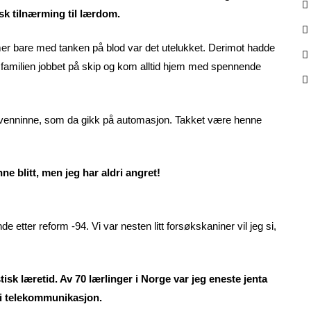
sk tilnærming til lærdom.
er bare med tanken på blod var det utelukket. Derimot hadde
v familien jobbet på skip og kom alltid hjem med spennende
 en venninne, som da gikk på automasjon. Takket være henne
nne blitt, men jeg har aldri angret!
e etter reform -94. Vi var nesten litt forsøkskaniner vil jeg si,
isk læretid. Av 70 lærlinger i Norge var jeg eneste jenta
 i telekommunikasjon.