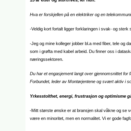
Hva er forskjellen på en elektriker og en telekommu
-Veldig kort fortalt ligger forklaringen i svak- og ster
-Jeg og mine kolleger jobber bl.a med fiber, tele og dat
som i grøfta med kabel arbeid. Du finner oss i dataska
næringssektoren.
Du har et engasjement langt over gjennomsnittet for fa
Forbundet, leder av Montørjentene og svært aktiv i so
Yrkesstolthet, energi, frustrasjon og optimisme g
-Mitt største ønske er at bransjen skal våkne og se ve
være en minoritet, men en normalitet. Vi er gode fagf