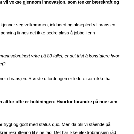
som vil vokse gjennom innovasjon, som tenker bærekraft og
le kjenner seg velkommen, inkludert og akseptert vil bransjen
penning finnes det ikke bedre plass å jobbe i enn
annsdominert yrke på 80-tallet, er det trist å konstatere hvor
en?
ner i bransjen. Største utfordringen er ledere som ikke har
n altfor ofte er holdningen: Hvorfor forandre på noe som
 er trygt og godt med status quo. Men da blir vi stående på
rer rekruttering til sine fag. Det har ikke elektrobransjen råd