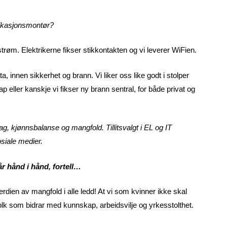
nikasjonsmontør?
k strøm. Elektrikerne fikser stikkontakten og vi leverer WiFien.
a, innen sikkerhet og brann. Vi liker oss like godt i stolper
p eller kanskje vi fikser ny brann sentral, for både privat og
g, kjønnsbalanse og mangfold. Tillitsvalgt i EL og IT
siale medier.
år hånd i hånd, fortell…
rdien av mangfold i alle ledd! At vi som kvinner ikke skal
olk som bidrar med kunnskap, arbeidsvilje og yrkesstolthet.