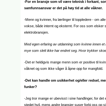
-For en bransje som vil være teknisk i forkant, 
samfunnsansvar er det på høy tid at alle våkner.
-Menn og kvinner, fra lærlinger til toppledere - om al
vokse, både internt og eksternt. For oss som elsker s
elektrobransjen.
Med egen erfaring av utdanning som kvinne innen et m
mye som slett ikke har endret seg. Hvor trykker sko
-Det er heldigvis mange menn som er positive til kvin
våknet og som ikke våger å åpne opp for mangfold.
-Det kan handle om usikkerhet og/eller redsel, me
funker?
-Jeg tror mange er ubevisst i sine handlinger, for det
stedet hvil, mens andre bransjer suser forbi oss og sik