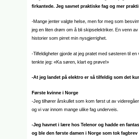
firkantede. Jeg savnet praktiske fag og mer prakti
-Mange jenter valgte helse, men for meg som besvim
jeg en liten drøm om å bli skipselektriker. En venn a
historier som pirret min nysgjerrighet.
-Tilfeldigheter gjorde at jeg pratet med søsteren til
tenkte jeg: «Ka søren, klart eg prøve!»
-At jeg landet på elektro er så tilfeldig som det ku
Første kvinne i Norge
-Jeg tilhører årskullet som kom først ut av videregåend
og vi var innom mange ulike fag underveis.
-Jeg havnet i lære hos Telenor og hadde en fantast
og ble den første damen i Norge som tok fagbrev