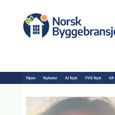
Hjem
Nyheter
AI Nytt
VVS Nytt
VA 