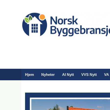
Hjem
Nyheter
AI Nytt
VVS Nytt
VA 