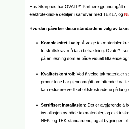
Hos Skarpnes har OVATI™ Partnere gjennomgått et 
elektrotekniske detaljer i samsvar med TEK17, og
NE
Hvordan påvirker disse standardene valg av takmat
Kompleksitet i valg:
Å velge takmaterialer krev
forskriftskrav må tas i betraktning. Ovati™, s
på en løsning som er både visuelt tiltalende og
Kvalitetskontroll:
Ved å velge takmaterialer s
produktene har gjennomgått omfattende kvalitets
kan redusere vedlikeholdskostnadene på lang s
Sertifisert installasjon:
Det er avgjørende å be
installasjon av både takmaterialer, og elektrisk
NEK- og TEK-standardene, og at bygningen blir 