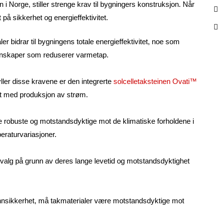
i Norge, stiller strenge krav til bygningers konstruksjon. Når
t på sikkerhet og energieffektivitet.
r bidrar til bygningens totale energieffektivitet, noe som
genskaper som reduserer varmetap.
er disse kravene er den integrerte
solcelletaksteinen Ovati™
et med produksjon av strøm.
 robuste og motstandsdyktige mot de klimatiske forholdene i
eraturvariasjoner.
 valg på grunn av deres lange levetid og motstandsdyktighet
rannsikkerhet, må takmaterialer være motstandsdyktige mot