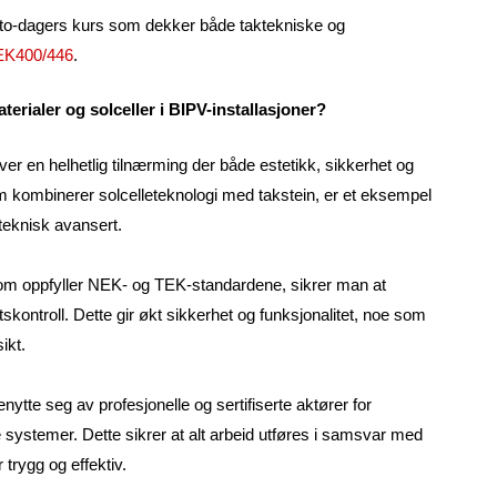
to-dagers kurs som dekker både taktekniske og
K400/446
.
erialer og solceller i BIPV-installasjoner?
er en helhetlig tilnærming der både estetikk, sikkerhet og
om kombinerer solcelleteknologi med takstein, er et eksempel
 teknisk avansert.
om oppfyller NEK- og TEK-standardene, sikrer man at
kontroll. Dette gir økt sikkerhet og funksjonalitet, noe som
ikt.
nytte seg av profesjonelle og sertifiserte aktører for
e systemer. Dette sikrer at alt arbeid utføres i samsvar med
trygg og effektiv.