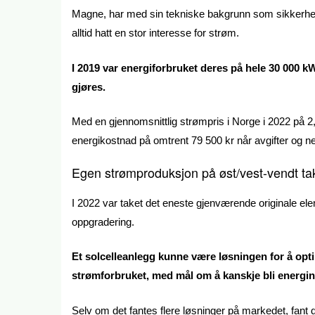
Magne, har med sin tekniske bakgrunn som sikkerhets
alltid hatt en stor interesse for strøm.
I 2019 var energiforbruket deres på hele 30 000 kW
gjøres.
Med en gjennomsnittlig strømpris i Norge i 2022 på 2,6
energikostnad på omtrent 79 500 kr når avgifter og net
Egen strømproduksjon på øst/vest-vendt tak
I 2022 var taket det eneste gjenværende originale ele
oppgradering.
Et solcelleanlegg kunne være løsningen for å opt
strømforbruket, med mål om å kanskje bli energinø
Selv om det fantes flere løsninger på markedet, fant