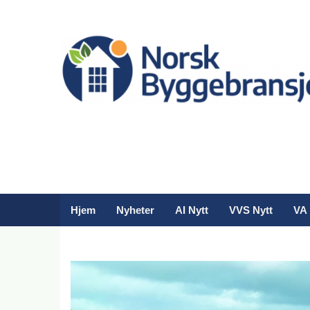
Hjem
Nyheter
AI Nytt
VVS Nytt
VA 