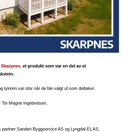
 Skarpnes
, et produkt som var en del av et
akstein.
 lykken var stor når de ble valgt ut som deltaker.
er Tor Magne Ingebretsen.
nes partner Sanden Byggservice AS og Lyngdal EL AS.