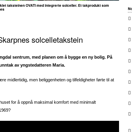
et taksteinen OVATI med integrerte solceller. Et takprodukt som
No
pnes
Skarpnes solcelletakstein
ngdal sentrum, med planen om å bygge en ny bolig. På
 unntak av yngstedatteren Maria.
e midlertidig, men beliggenheten og tilfeldigheter førte til at
re huset for å oppnå maksimal komfort med minimalt
 1969?