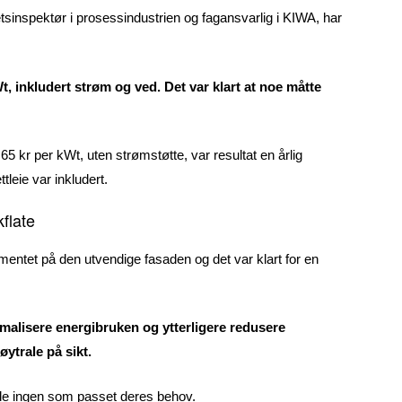
inspektør i prosessindustrien og fagansvarlig i KIWA, har
t, inkludert strøm og ved. Det var klart at noe måtte
5 kr per kWt, uten strømstøtte, var resultat en årlig
tleie var inkludert.
flate
mentet på den utvendige fasaden og det var klart for en
imalisere energibruken og ytterligere redusere
ytrale på sikt.
 de ingen som passet deres behov.