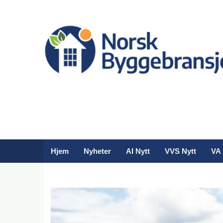
Hjem
Nyheter
AI Nytt
VVS Nytt
VA 