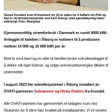
Tamas Kerekes kom til Danmark for 20 år siden for å fullføre sin PhD og
han er nå førsteamanuensis ved AAU Energi, med spesialisering innen
solenergi. Foto: Skarpnes
Gjennomsnittlig strømforbruk i Danmark er rundt 4000 kWt.
Anlegget til familien i Ålborg er estimert til å produsere
mellom 14 000 og 15 000 kWt per år.
Med to små barn og en elbil vil familien bruke solcelleanlegget til
å dekke sitt eget forbruk, og selge overskuddsenergien tilbake til
strømnettet.
I august 2023 ble solcellesystemet i Ålborg installert av
OVATI-partneren
Solmannen og Hisøy Elektro
fra Arendal.
Alle OVATI-partnere har gjennomført et todagers kurs hos
Skarpnes for å sikre høy kvalitet på installasjonen. Vi vil senere