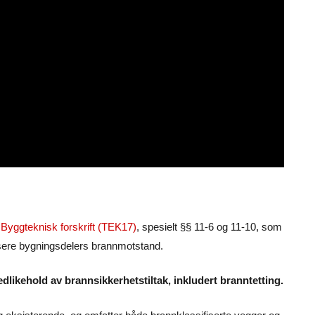
v
Byggteknisk forskrift (TEK17)
, spesielt §§ 11-6 og 11-10, som
edusere bygningsdelers brannmotstand.
edlikehold av brannsikkerhetstiltak, inkludert branntetting.