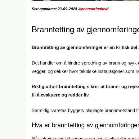
Sist oppdatert 23-09-2025
Annonsørinnhold
Branntetting av gjennomføring
Branntetting av gjennomføringer er en kritisk del 
Det handler om å hindre spredning av brann og røyk 
vegger, og dekker hvor tekniske installasjoner som rø
Riktig utført branntetting sikrer at brann- og rø
til å evakuere og redder liv.
Samtidig ivaretas byggets planlagte brannmotstand fr
Hva er branntetting av gjennomføringe
Når tekniske installasjoner som rør, kabler eller ven