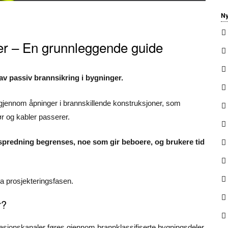
Ny
er – En grunnleggende guide
av passiv brannsikring i bygninger.
gjennom åpninger i brannskillende konstruksjoner, som
r og kabler passerer.
ykspredning begrenses, noe som gir beboere, og brukere tid
a prosjekteringsfasen.
r?
tilasjonskanaler føres gjennom brannklassifiserte bygningsdeler,