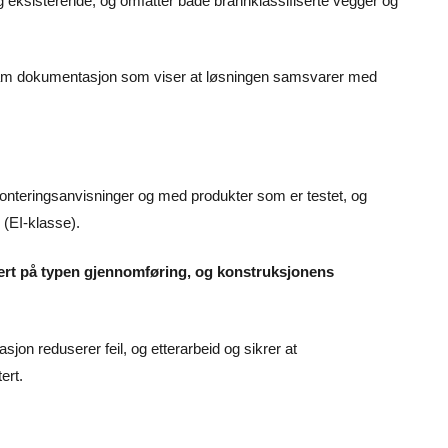
g eksisterende, og omfatter både brannklassifiserte vegger og
fram dokumentasjon som viser at løsningen samsvarer med
 monteringsanvisninger og med produkter som er testet, og
(EI-klasse).
asert på typen gjennomføring, og konstruksjonens
sjon reduserer feil, og etterarbeid og sikrer at
ert.