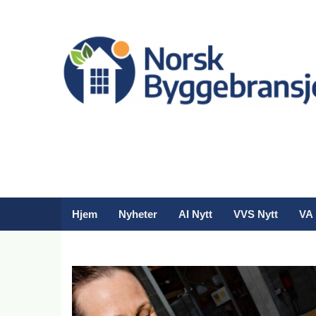
Hjem
Nyheter
AI Nytt
VVS Nytt
VA 