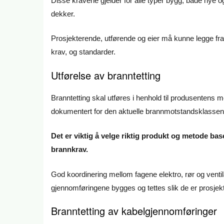
Disse kravene gjelder for alle typer bygg, både nye o
dekker.
Prosjekterende, utførende og eier må kunne legge 
krav, og standarder.
Utførelse av branntetting
Branntetting skal utføres i henhold til produsentens
dokumentert for den aktuelle brannmotstandsklassen 
Det er viktig å velge riktig produkt og metode b
brannkrav.
God koordinering mellom fagene elektro, rør og ventila
gjennomføringene bygges og tettes slik de er prosjekt
Branntetting av kabelgjennomføringer