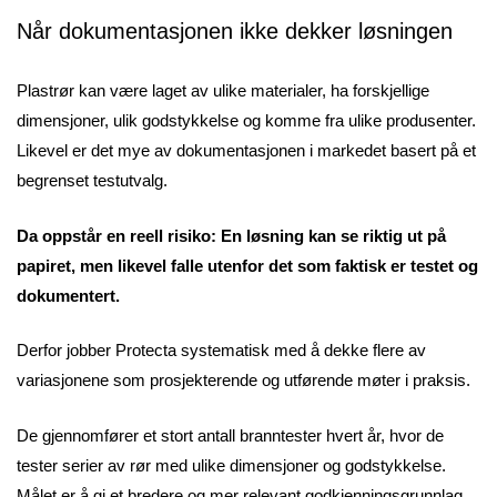
Når dokumentasjonen ikke dekker løsningen
Plastrør kan være laget av ulike materialer, ha forskjellige
dimensjoner, ulik godstykkelse og komme fra ulike produsenter.
Likevel er det mye av dokumentasjonen i markedet basert på et
begrenset testutvalg.
Da oppstår en reell risiko: En løsning kan se riktig ut på
papiret, men likevel falle utenfor det som faktisk er testet og
dokumentert.
Derfor jobber Protecta systematisk med å dekke flere av
variasjonene som prosjekterende og utførende møter i praksis.
De gjennomfører et stort antall branntester hvert år, hvor de
tester serier av rør med ulike dimensjoner og godstykkelse.
Målet er å gi et bredere og mer relevant godkjenningsgrunnlag.