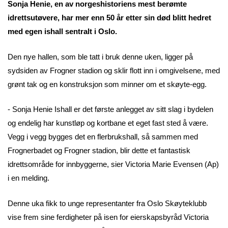
Sonja Henie, en av norgeshistoriens mest berømte
idrettsutøvere, har mer enn 50 år etter sin død blitt hedret
med egen ishall sentralt i Oslo.
Den nye hallen, som ble tatt i bruk denne uken, ligger på
sydsiden av Frogner stadion og sklir flott inn i omgivelsene, med
grønt tak og en konstruksjon som minner om et skøyte-egg.
- Sonja Henie Ishall er det første anlegget av sitt slag i bydelen
og endelig har kunstløp og kortbane et eget fast sted å være.
Vegg i vegg bygges det en flerbrukshall, så sammen med
Frognerbadet og Frogner stadion, blir dette et fantastisk
idrettsområde for innbyggerne, sier Victoria Marie Evensen (Ap)
i en melding.
Denne uka fikk to unge representanter fra Oslo Skøyteklubb
vise frem sine ferdigheter på isen for eierskapsbyråd Victoria