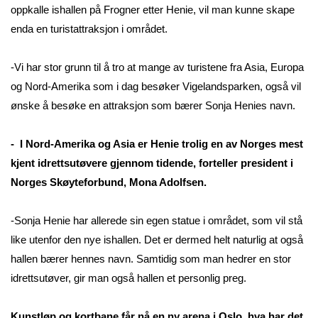
oppkalle ishallen på Frogner etter Henie, vil man kunne skape
enda en turistattraksjon i området.
-Vi har stor grunn til å tro at mange av turistene fra Asia, Europa
og Nord-Amerika som i dag besøker Vigelandsparken, også vil
ønske å besøke en attraksjon som bærer Sonja Henies navn.
- I Nord-Amerika og Asia er Henie trolig en av Norges mest
kjent idrettsutøvere gjennom tidende, forteller president i
Norges Skøyteforbund, Mona Adolfsen.
-Sonja Henie har allerede sin egen statue i området, som vil stå
like utenfor den nye ishallen. Det er dermed helt naturlig at også
hallen bærer hennes navn. Samtidig som man hedrer en stor
idrettsutøver, gir man også hallen et personlig preg.
Kunstløp og kortbane får nå en ny arena i Oslo, hva har det