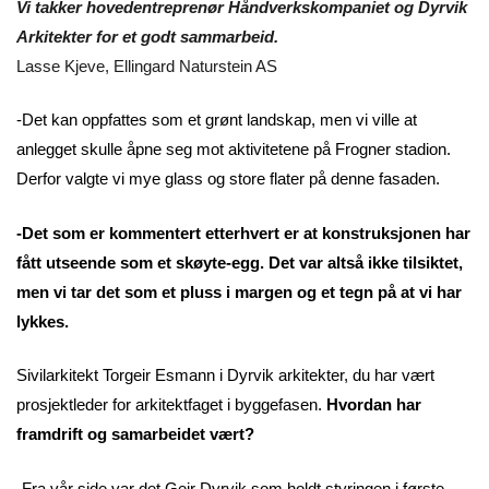
Vi takker hovedentreprenør Håndverkskompaniet og Dyrvik
Arkitekter for et godt sammarbeid.
Lasse Kjeve, Ellingard Naturstein AS ​​​​​​​
-Det kan oppfattes som et grønt landskap, men vi ville at
anlegget skulle åpne seg mot aktivitetene på Frogner stadion.
Derfor valgte vi mye glass og store flater på denne fasaden.
-Det som er kommentert etterhvert er at konstruksjonen har
fått utseende som et skøyte-egg. Det var altså ikke tilsiktet,
men vi tar det som et pluss i margen og et tegn på at vi har
lykkes.
Sivilarkitekt Torgeir Esmann i Dyrvik arkitekter, du har vært
prosjektleder for arkitektfaget i byggefasen.
Hvordan har
framdrift og samarbeidet vært?
-Fra vår side var det Geir Dyrvik som holdt styringen i første