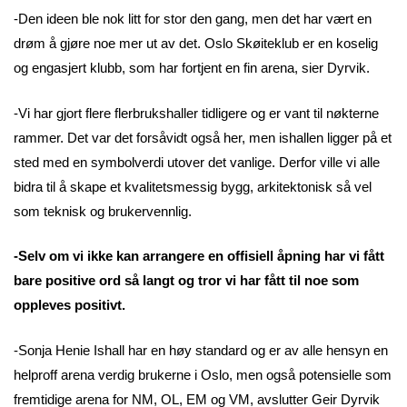
-Den ideen ble nok litt for stor den gang, men det har vært en
drøm å gjøre noe mer ut av det. Oslo Skøiteklub er en koselig
og engasjert klubb, som har fortjent en fin arena, sier Dyrvik.
-Vi har gjort flere flerbrukshaller tidligere og er vant til nøkterne
rammer. Det var det forsåvidt også her, men ishallen ligger på et
sted med en symbolverdi utover det vanlige. Derfor ville vi alle
bidra til å skape et kvalitetsmessig bygg, arkitektonisk så vel
som teknisk og brukervennlig.
-Selv om vi ikke kan arrangere en offisiell åpning har vi fått
bare positive ord så langt og tror vi har fått til noe som
oppleves positivt.
-Sonja Henie Ishall har en høy standard og er av alle hensyn en
helproff arena verdig brukerne i Oslo, men også potensielle som
fremtidige arena for NM, OL, EM og VM, avslutter Geir Dyrvik