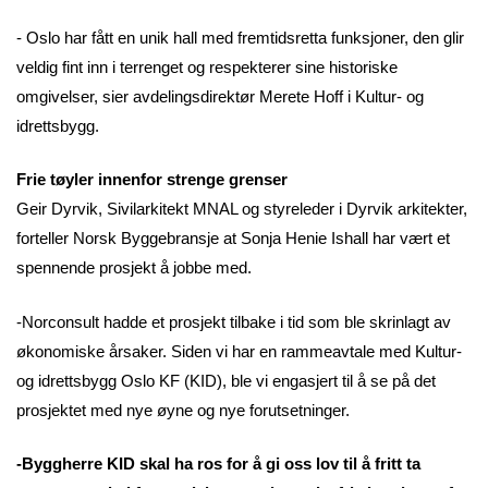
- Oslo har fått en unik hall med fremtidsretta funksjoner, den glir
veldig fint inn i terrenget og respekterer sine historiske
omgivelser, sier avdelingsdirektør Merete Hoff i Kultur- og
idrettsbygg.
Frie tøyler innenfor strenge grenser
Geir Dyrvik, Sivilarkitekt MNAL og styreleder i Dyrvik arkitekter,
forteller Norsk Byggebransje at Sonja Henie Ishall har vært et
spennende prosjekt å jobbe med.
-Norconsult hadde et prosjekt tilbake i tid som ble skrinlagt av
økonomiske årsaker. Siden vi har en rammeavtale med Kultur-
og idrettsbygg Oslo KF (KID), ble vi engasjert til å se på det
prosjektet med nye øyne og nye forutsetninger.
-Byggherre KID skal ha ros for å gi oss lov til å fritt ta