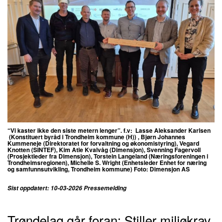
“Vi kaster ikke den siste metern lenger”. f.v: Lasse Aleksander Karlsen
(Konstituert byråd i Trondheim kommune (H)) , Bjørn Johannes
Kummeneje (Direktoratet for forvaltning og økonomistyring), Vegard
Knotten (SINTEF), Kim Atle Kvalvåg (Dimensjon), Svenning Fagervoll
(Prosjektleder fra Dimensjon), Torstein Langeland (Næringsforeningen i
Trondheimsregionen), Michelle S. Wright (Enhetsleder Enhet for næring
og samfunnsutvikling, Trondheim kommune) Foto: Dimensjon AS
Sist oppdatert: 10-03-2026 Pressemelding
Trøndelag går foran: Stiller miljøkrav