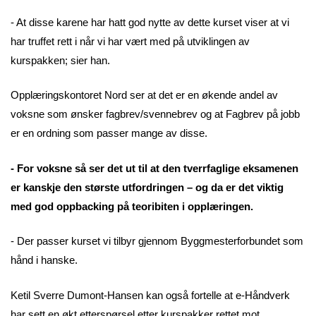
- At disse karene har hatt god nytte av dette kurset viser at vi
har truffet rett i når vi har vært med på utviklingen av
kurspakken; sier han.
Opplæringskontoret Nord ser at det er en økende andel av
voksne som ønsker fagbrev/svennebrev og at Fagbrev på jobb
er en ordning som passer mange av disse.
- For voksne så ser det ut til at den tverrfaglige eksamenen
er kanskje den største utfordringen – og da er det viktig
med god oppbacking på teoribiten i opplæringen.
- Der passer kurset vi tilbyr gjennom Byggmesterforbundet som
hånd i hanske.
Ketil Sverre Dumont-Hansen kan også fortelle at e-Håndverk
har sett en økt etterspørsel etter kurspakker rettet mot