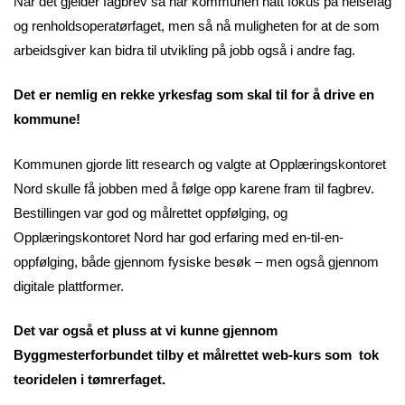
Når det gjelder fagbrev så har kommunen hatt fokus på helsefag
og renholdsoperatørfaget, men så nå muligheten for at de som
arbeidsgiver kan bidra til utvikling på jobb også i andre fag.
Det er nemlig en rekke yrkesfag som skal til for å drive en
kommune!
Kommunen gjorde litt research og valgte at Opplæringskontoret
Nord skulle få jobben med å følge opp karene fram til fagbrev.
Bestillingen var god og målrettet oppfølging, og
Opplæringskontoret Nord har god erfaring med en-til-en-
oppfølging, både gjennom fysiske besøk – men også gjennom
digitale plattformer.
Det var også et pluss at vi kunne gjennom
Byggmesterforbundet tilby et målrettet web-kurs som tok
teoridelen i tømrerfaget.