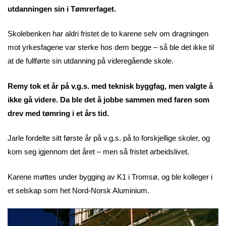
utdanningen sin i Tømrerfaget.
Skolebenken har aldri fristet de to karene selv om dragningen
mot yrkesfagene var sterke hos dem begge – så ble det ikke til
at de fullførte sin utdanning på videregående skole.
Remy tok et år på v.g.s. med teknisk byggfag, men valgte å
ikke gå videre. Da ble det å jobbe sammen med faren som
drev med tømring i et års tid.
Jarle fordelte sitt første år på v.g.s. på to forskjellige skoler, og
kom seg igjennom det året – men så fristet arbeidslivet.
Karene møttes under bygging av K1 i Tromsø, og ble kolleger i
et selskap som het Nord-Norsk Aluminium.