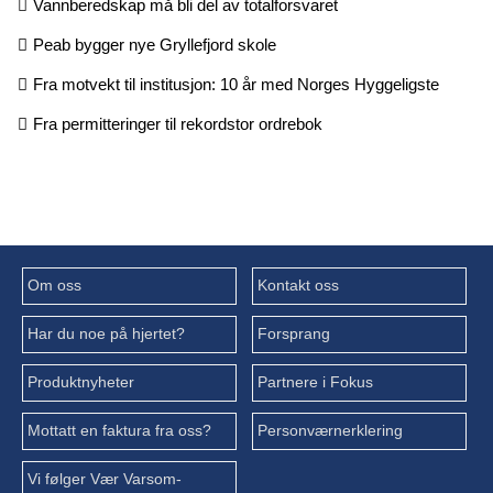
Vannberedskap må bli del av totalforsvaret
Peab bygger nye Gryllefjord skole
Fra motvekt til institusjon: 10 år med Norges Hyggeligste
Fra permitteringer til rekordstor ordrebok
Om oss
Kontakt oss
Har du noe på hjertet?
Forsprang
Produktnyheter
Partnere i Fokus
Mottatt en faktura fra oss?
Personværnerklering
Vi følger Vær Varsom-