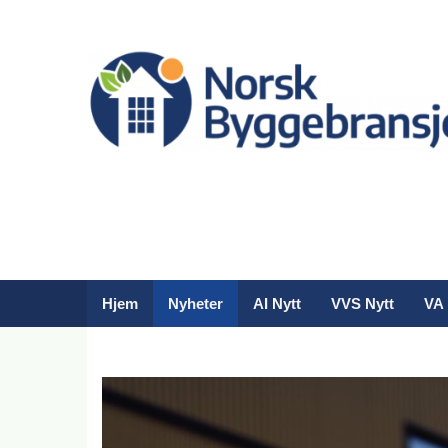
Hjem
Nyheter
AI Nytt
VVS Nytt
VA 