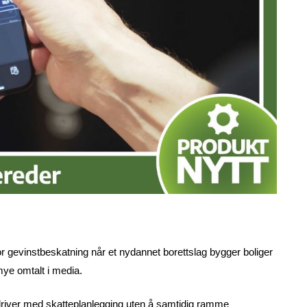
t for gevinstbeskatning når et nydannet borettslag bygger boliger
mye omtalt i media.
t driver med skatteplanlegging uten å samtidig ramme