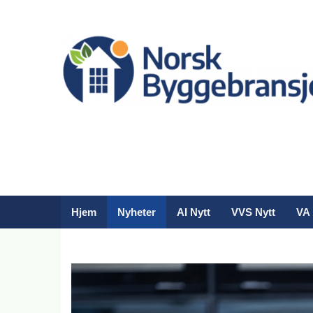
Hjem
Nyheter
AI Nytt
VVS Nytt
VA 