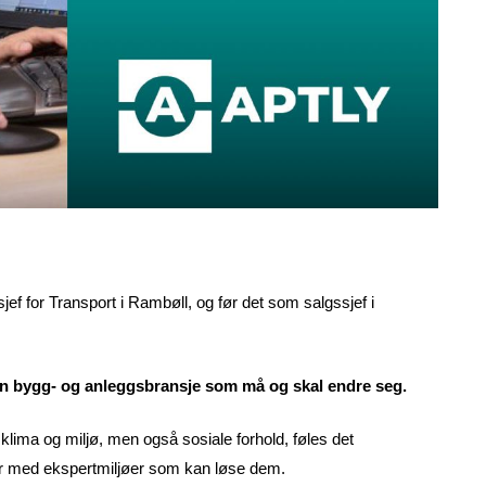
f for Transport i Rambøll, og før det som salgssjef i
il en bygg- og anleggsbransje som må og skal endre seg.
klima og miljø, men også sosiale forhold, føles det
inger med ekspertmiljøer som kan løse dem.