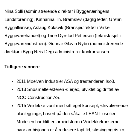
Nina Solli (administrerende direktør i Byggenæringens
Landsforening), Katharina Th. Bramslev (daglig leder, Grønn
Byggallianse), Aslaug Koksvik (Bransjedirektør i Virke
Byggevarehandel) og Trine Dyrstad Pettersen (teknisk sjef i
Byggevareindustrien). Gunnar Glavin Nybø (administrerende
direktør i Bygg Reis Deg) administrerer konkurransen.
Tidligere vinnere
2011 Moelven Industrier ASA og trestenderen Iso3.
2013 Snøsmeltelekteren «Terje», utviklet og driftet av
NCC Construction AS.
2015 Veidekke vant med sitt eget konsept, «Involverende
planlegging», basert på den såkalte LEAN-filosofien.
Modellen har blitt en arbeidsform i Veidekkekonsernet
hvor ambisjonen er å redusere tapt tid, sløsing og risiko,