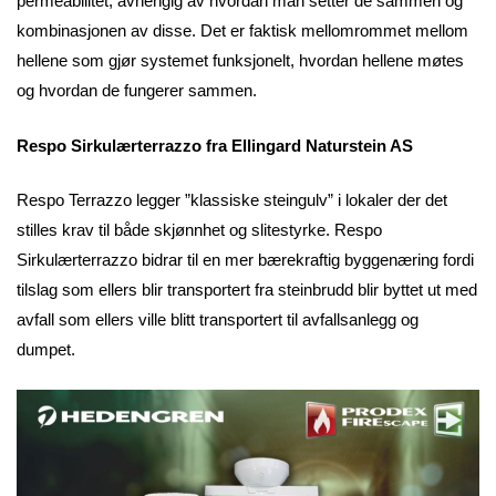
permeabilitet, avhengig av hvordan man setter de sammen og
kombinasjonen av disse. Det er faktisk mellomrommet mellom
hellene som gjør systemet funksjonelt, hvordan hellene møtes
og hvordan de fungerer sammen.
Respo Sirkulærterrazzo fra Ellingard Naturstein AS
Respo Terrazzo legger ”klassiske steingulv” i lokaler der det
stilles krav til både skjønnhet og slitestyrke. Respo
Sirkulærterrazzo bidrar til en mer bærekraftig byggenæring fordi
tilslag som ellers blir transportert fra steinbrudd blir byttet ut med
avfall som ellers ville blitt transportert til avfallsanlegg og
dumpet.