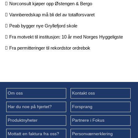
Norconsult kjøper opp Østengen & Bergo
Vannberedskap må bli del av totalforsvaret
Peab bygger nye Gryllefjord skole
Fra motvekt til institusjon: 10 år med Norges Hyggeligste
Fra permitteringer til rekordstor ordrebok
Om oss
Kontakt oss
Har du noe på hjertet?
Forsprang
Produktnyheter
Partnere i Fokus
Mottatt en faktura fra oss?
Personværnerklering