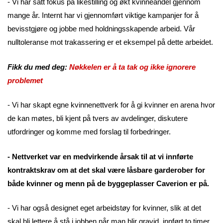
- Vi har satt fokus på likestilling og økt kvinneandel gjennom
mange år. Internt har vi gjennomført viktige kampanjer for å
bevisstgjøre og jobbe med holdningsskapende arbeid. Vår
nulltoleranse mot trakassering er et eksempel på dette arbeidet.
Fikk du med deg:
Nøkkelen er å ta tak og ikke ignorere
problemet
- Vi har skapt egne kvinnenettverk for å gi kvinner en arena hvor
de kan møtes, bli kjent på tvers av avdelinger, diskutere
utfordringer og komme med forslag til forbedringer.
- Nettverket var en medvirkende årsak til at vi innførte
kontraktskrav om at det skal være låsbare garderober for
både kvinner og menn på de byggeplasser Caverion er på.
- Vi har også designet eget arbeidstøy for kvinner, slik at det
skal bli lettere å stå i jobben når man blir gravid, innført to timer