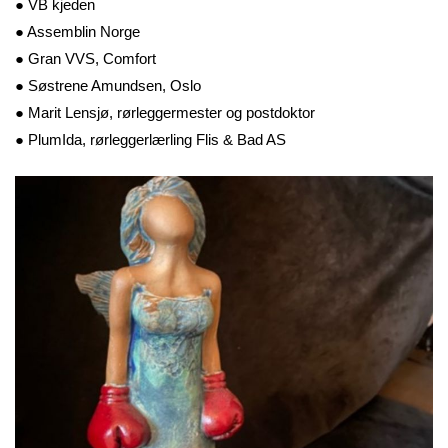
● VB kjeden
● Assemblin Norge
● Gran VVS, Comfort
● Søstrene Amundsen, Oslo
● Marit Lensjø, rørleggermester og postdoktor
● PlumIda, rørleggerlærling Flis & Bad AS