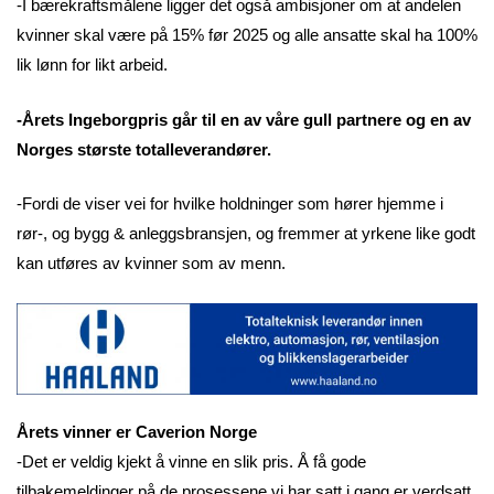
-I bærekraftsmålene ligger det også ambisjoner om at andelen
kvinner skal være på 15% før 2025 og alle ansatte skal ha 100%
lik lønn for likt arbeid.
-Årets Ingeborgpris går til en av våre gull partnere og en av
Norges største totalleverandører.
-Fordi de viser vei for hvilke holdninger som hører hjemme i
rør-, og bygg & anleggsbransjen, og fremmer at yrkene like godt
kan utføres av kvinner som av menn.
Årets vinner er Caverion Norge
-Det er veldig kjekt å vinne en slik pris. Å få gode
tilbakemeldinger på de prosessene vi har satt i gang er verdsatt,