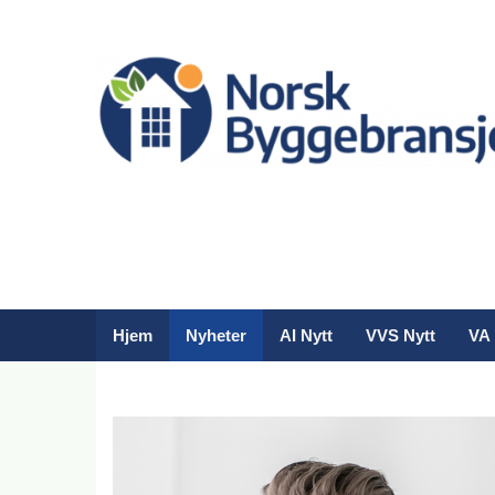
Hjem
Nyheter
AI Nytt
VVS Nytt
VA 