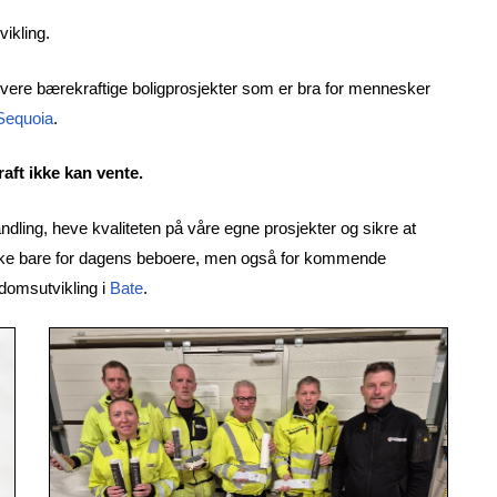
vikling.
å levere bærekraftige boligprosjekter som er bra for mennesker
Sequoia
.
raft ikke kan vente.
andling, heve kvaliteten på våre egne prosjekter og sikre at
, ikke bare for dagens beboere, men også for kommende
ndomsutvikling i
Bate
.