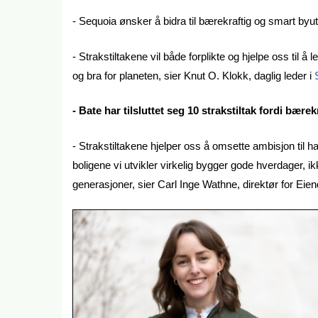
- Sequoia ønsker å bidra til bærekraftig og smart byut
- Strakstiltakene vil både forplikte og hjelpe oss til 
og bra for planeten, sier Knut O. Klokk, daglig leder i
- Bate har tilsluttet seg 10 strakstiltak fordi bærek
- Strakstiltakene hjelper oss å omsette ambisjon til h
boligene vi utvikler virkelig bygger gode hverdager
generasjoner, sier Carl Inge Wathne, direktør for Eie