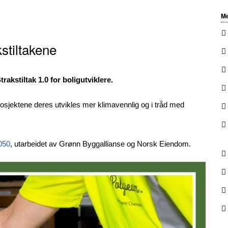
Me
stiltakene
akstiltak 1.0 for boligutviklere.
prosjektene deres utvikles mer klimavennlig og i tråd med
050
, utarbeidet av Grønn Byggallianse og Norsk Eiendom.