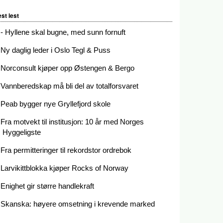
st lest
- Hyllene skal bugne, med sunn fornuft
Ny daglig leder i Oslo Tegl & Puss
Norconsult kjøper opp Østengen & Bergo
Vannberedskap må bli del av totalforsvaret
Peab bygger nye Gryllefjord skole
Fra motvekt til institusjon: 10 år med Norges
Hyggeligste
Fra permitteringer til rekordstor ordrebok
Larvikittblokka kjøper Rocks of Norway
Enighet gir større handlekraft
Skanska: høyere omsetning i krevende marked