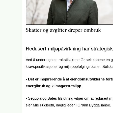
Skatter og avgifter dreper ombruk
Redusert miljøpåvirkning har strategis
Ved å undertegne strakstiltakene får selskapene en gyl
kravspesifikasjoner og miljøoppfølgingsplaner. Selsk
- Det er inspirerende å at eiendomsutviklerne forts
energibruk og klimagassutslipp.
- Sequoia og Bates tilslutning vitner om at redusert mi
sier Mie Fuglseth, daglig leder i Grønn Byggallianse.