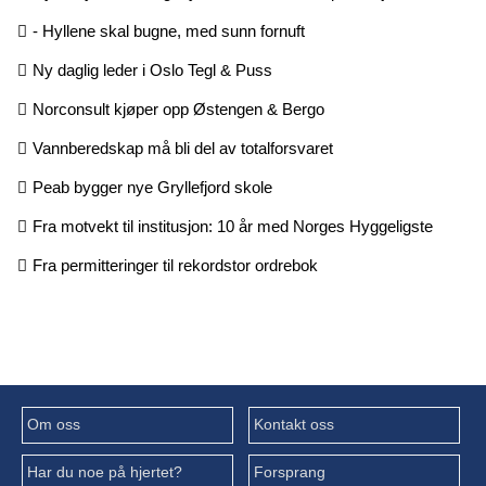
- Hyllene skal bugne, med sunn fornuft
Ny daglig leder i Oslo Tegl & Puss
Norconsult kjøper opp Østengen & Bergo
Vannberedskap må bli del av totalforsvaret
Peab bygger nye Gryllefjord skole
Fra motvekt til institusjon: 10 år med Norges Hyggeligste
Fra permitteringer til rekordstor ordrebok
Om oss
Kontakt oss
Har du noe på hjertet?
Forsprang