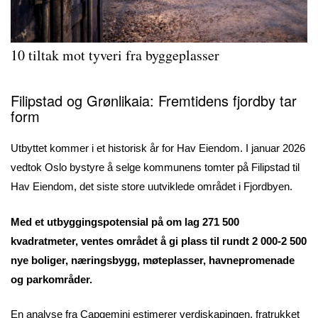
10 tiltak mot tyveri fra byggeplasser
Filipstad og Grønlikaia: Fremtidens fjordby tar
form
Utbyttet kommer i et historisk år for Hav Eiendom. I januar 2026
vedtok Oslo bystyre å selge kommunens tomter på Filipstad til
Hav Eiendom, det siste store uutviklede området i Fjordbyen.
Med et utbyggingspotensial på om lag 271 500
kvadratmeter, ventes området å gi plass til rundt 2 000-2 500
nye boliger, næringsbygg, møteplasser, havnepromenade
og parkområder.
En analyse fra Capgemini estimerer verdiskapingen, fratrukket