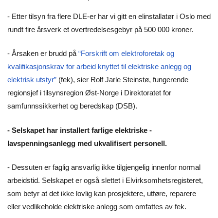
- Etter tilsyn fra flere DLE-er har vi gitt en elinstallatør i Oslo med
rundt fire årsverk et overtredelsesgebyr på 500 000 kroner.
- Årsaken er brudd på
“Forskrift om elektroforetak og
kvalifikasjonskrav for arbeid knyttet til elektriske anlegg og
elektrisk utstyr”
(fek), sier Rolf Jarle Steinstø, fungerende
regionsjef i tilsynsregion Øst-Norge i Direktoratet for
samfunnssikkerhet og beredskap (DSB).
- Selskapet har installert farlige elektriske ­
lavspenningsanlegg med ukvalifisert personell.
- Dessuten er faglig ansvarlig ikke tilgjengelig innenfor normal
arbeidstid. Selskapet er også slettet i Elvirksomhetsregisteret,
som betyr at det ikke lovlig kan prosjektere, utføre, reparere
eller vedlikeholde elektriske anlegg som omfattes av fek.