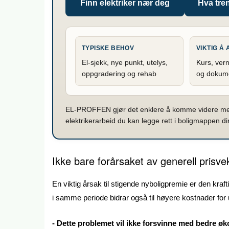
Finn elektriker nær deg
Hva tren
TYPISKE BEHOV
VIKTIG Å
El-sjekk, nye punkt, utelys,
Kurs, vern
oppgradering og rehab
og dokum
EL-PROFFEN gjør det enklere å komme videre med 
elektrikerarbeid du kan legge rett i boligmappen di
Ikke bare forårsaket av generell prisv
En viktig årsak til stigende nyboligpremie er den kra
i samme periode bidrar også til høyere kostnader for
- Dette problemet vil ikke forsvinne med bedre øko