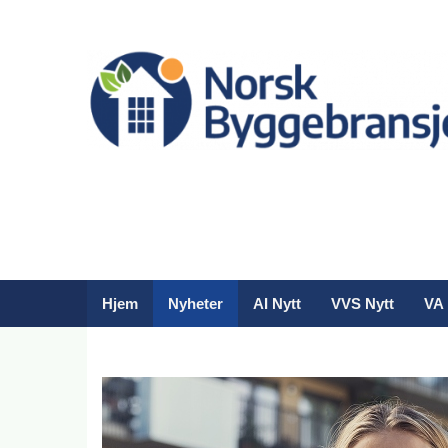
Hjem
Nyheter
AI Nytt
VVS Nytt
VA 