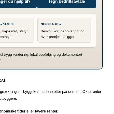
ger du hjelp til?
Tegn bedriftsavtale
 AVKLARE
NESTE STEG
, kapasitet, utstyr
Beskriv kort behovet ditt og
entasjon
hvor prosjektet ligger
trygg vurdering, lokal oppfølging og dokumentert
n.
ekst
ftige økningen i byggekostnadene etter pandemien. Økte renter
 utbyggere.
nomiske tider eller lavere renter.