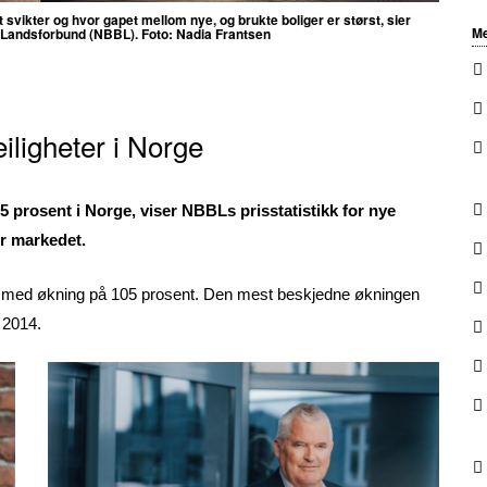
t svikter og hvor gapet mellom nye, og brukte boliger er størst, sier
Me
 Landsforbund (NBBL). Foto:
Nadia Frantsen
eiligheter i Norge
5 prosent i Norge, viser NBBLs prisstatistikk for nye
er markedet.
ekst, med økning på 105 prosent. Den mest beskjedne økningen
n 2014.