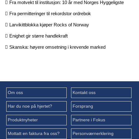
Fra motvekt til institusjon: 10 år med Norges Hyggeligste
Fra permitteringer til rekordstor ordrebok
Larvikittblokka kjøper Rocks of Norway
Enighet gir større handlekraft
Skanska: høyere omsetning i krevende marked
Om oss
Kontakt oss
Har du noe på hjertet?
Forsprang
Produktnyheter
Partnere i Fokus
Mottatt en faktura fra oss?
Personværnerklering