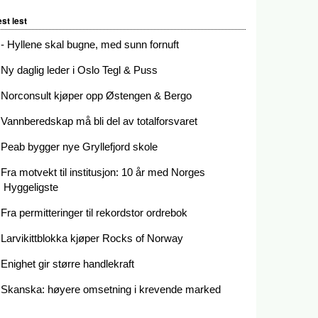
st lest
- Hyllene skal bugne, med sunn fornuft
Ny daglig leder i Oslo Tegl & Puss
Norconsult kjøper opp Østengen & Bergo
Vannberedskap må bli del av totalforsvaret
Peab bygger nye Gryllefjord skole
Fra motvekt til institusjon: 10 år med Norges
Hyggeligste
Fra permitteringer til rekordstor ordrebok
Larvikittblokka kjøper Rocks of Norway
Enighet gir større handlekraft
Skanska: høyere omsetning i krevende marked