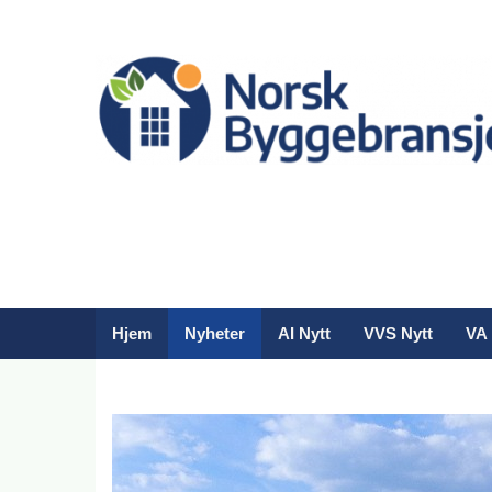
Hjem
Nyheter
AI Nytt
VVS Nytt
VA 